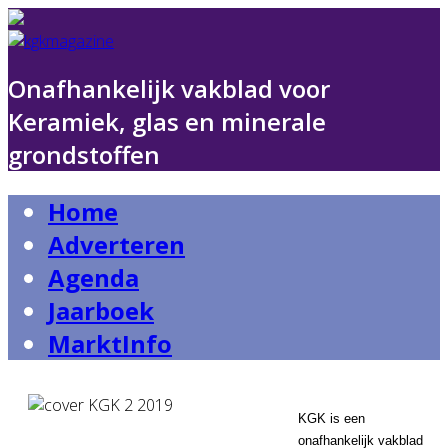
Onafhankelijk vakblad voor
Keramiek, glas en minerale
grondstoffen
Home
Adverteren
Agenda
Jaarboek
MarktInfo
KGK is een
onafhankelijk vakblad